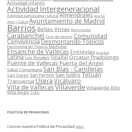
Actividad infantil
Actividad Intergeneracional
Almendrales
Actividad participativa cultural
Aluche
Ayuntamiento de Madrid
Arte y Salud
Barrios
Bellas Vistas
Berruguete
Carabanchel
Comunidad
Cine de verano
Convivencia
Desmontando Tópicos
Desmontando Tópicos Machistas
Ensanche de Vallecas
Entrevías
Igualdad
Latina
Orcasur
Pradolongo
Opañel
Los Rosales
Puente de Vallecas
Puerta del Ángel
San Blas - Canillejas
Salud Comunitaria
Tetuán
San Isidro
San Fermín
San Diego
Usera
Vicálvaro
Transversal
Villaverde
Villa de Vallecas
Villaverde Alto
Vista Alegre
Zofío
POLÍTICA DE PRIVACIDAD
Conoce nuestra Política de Privacidad
aquí