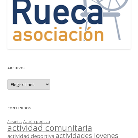
ARCHIVOS
A
r
c
h
i
v
o
CONTENIDOS
s
Acción poética
Abrantes
actividad comunitaria
actividades jovenes
actividad deportiva