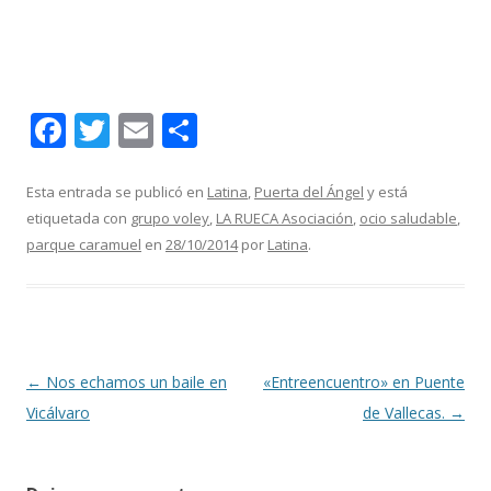
F
T
E
C
ac
w
m
o
e
itt
ai
m
Esta entrada se publicó en
Latina
,
Puerta del Ángel
y está
etiquetada con
grupo voley
,
LA RUECA Asociación
,
ocio saludable
,
b
er
l
p
parque caramuel
en
28/10/2014
por
Latina
.
o
ar
o
ti
k
r
Navegación
←
Nos echamos un baile en
«Entreencuentro» en Puente
de
Vicálvaro
de Vallecas.
→
entradas