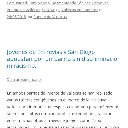
o
ar
Comunidad
,
Convivencia
,
Desmontando Tópicos
,
Entrevías
,
o
ti
Puente de Vallecas
,
San Diego
,
Vallecas Antirumores
el
26/06/2018
por
Puente de Vallecas
.
k
r
Jovenes de Entrevías y San Diego
apuestan por un barrio sin discriminación
ni racismo.
Deja un comentario
En ambos barrios de Puente de Vallecas se han realizado
varios talleres con Jóvenes en el marco de la iniciativa
Vallecas Antirumores, un espacio elaborado para reflexionar
sobre conceptos como xenofobia, estereotipos, racismo,
entre muchas otras a través de juegos como Tabú
antirumores, Trivial acalara tu rumor y pasapalabra, recursos