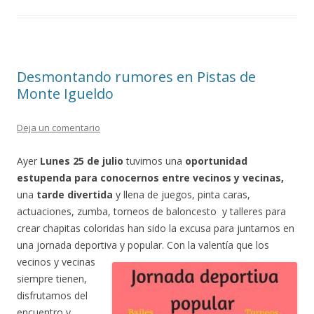
o
ar
o
ti
k
r
Desmontando rumores en Pistas de
Monte Igueldo
Deja un comentario
Ayer
Lunes 25 de julio
tuvimos una
oportunidad
estupenda para conocernos entre vecinos y vecinas,
una
tarde divertida
y llena de juegos, pinta caras,
actuaciones, zumba, torneos de baloncesto y talleres para
crear chapitas coloridas han sido la excusa para juntarnos en
una jornada deportiva y popular. Con
la valentía que los
vecinos y vecinas
siempre tienen,
disfrutamos del
encuentro y