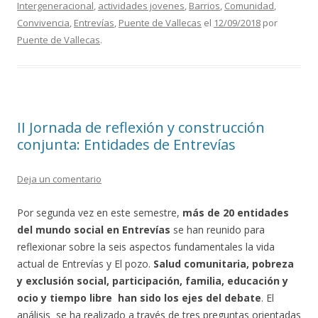
Intergeneracional
,
actividades jovenes
,
Barrios
,
Comunidad
,
b
er
l
p
Convivencia
,
Entrevías
,
Puente de Vallecas
el
12/09/2018
por
o
ar
Puente de Vallecas
.
o
ti
k
r
II Jornada de reflexión y construcción
conjunta: Entidades de Entrevías
Deja un comentario
Por segunda vez en este semestre,
más de 20 entidades
del mundo social en Entrevías
se han reunido para
reflexionar sobre la seis aspectos fundamentales la vida
actual de Entrevías y El pozo.
Salud comunitaria, pobreza
y exclusión social, participación, familia, educación y
ocio y tiempo libre han sido los ejes del debate
. El
análisis se ha realizado a través de tres preguntas orientadas