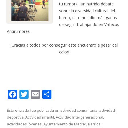
tu rumor», un nutrido debate
sobre la diversidad cultural del
barrio, esto nos dio más ganas
de seguir trabajando en Vallecas
Antirumores.
¡Gracias a todos por conseguir este encuentro a pesar del
calor!
F
T
E
C
ac
w
m
o
e
itt
ai
m
Esta entrada fue publicada en
actividad comunitaria
,
actividad
deportiva
,
Actividad infantil
,
Actividad Intergeneracional
,
b
er
l
p
actividades jovenes
,
Ayuntamiento de Madrid
,
Barrios
,