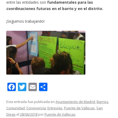
entre las entidades son
fundamentales para las
coordinaciones futuras en el barrio y en el distrito.
¡Seguimos trabajando!
F
T
E
C
ac
w
m
o
e
itt
ai
m
Esta entrada fue publicada en
Ayuntamiento de Madrid
,
Barrios
,
Comunidad
,
Convivencia
,
Entrevías
,
Puente de Vallecas
,
San
b
er
l
p
Diego
el
28/06/2018
por
Puente de Vallecas
.