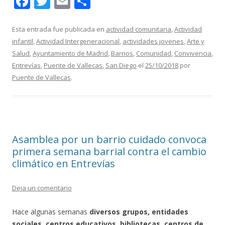
F
T
E
C
ac
w
m
o
e
itt
ai
m
Esta entrada fue publicada en
actividad comunitaria
,
Actividad
infantil
,
Actividad Intergeneracional
,
actividades jovenes
,
Arte y
b
er
l
p
Salud
,
Ayuntamiento de Madrid
,
Barrios
,
Comunidad
,
Convivencia
,
o
ar
Entrevías
,
Puente de Vallecas
,
San Diego
el
25/10/2018
por
o
ti
Puente de Vallecas
.
k
r
Asamblea por un barrio cuidado convoca
primera semana barrial contra el cambio
climático en Entrevías
Deja un comentario
Hace algunas semanas
diversos grupos, entidades
sociales, centros educativos, bibliotecas, centros de