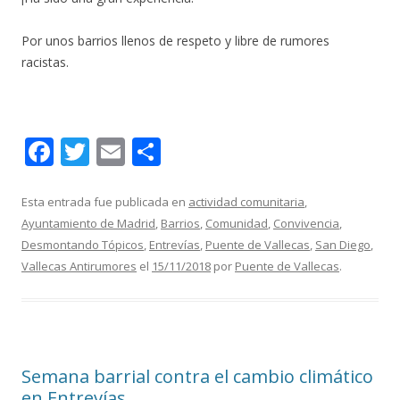
Por unos barrios llenos de respeto y libre de rumores
racistas.
F
T
E
C
ac
w
m
o
e
itt
ai
m
Esta entrada fue publicada en
actividad comunitaria
,
Ayuntamiento de Madrid
,
Barrios
,
Comunidad
,
Convivencia
,
b
er
l
p
Desmontando Tópicos
,
Entrevías
,
Puente de Vallecas
,
San Diego
,
o
ar
Vallecas Antirumores
el
15/11/2018
por
Puente de Vallecas
.
o
ti
k
r
Semana barrial contra el cambio climático
en Entrevías