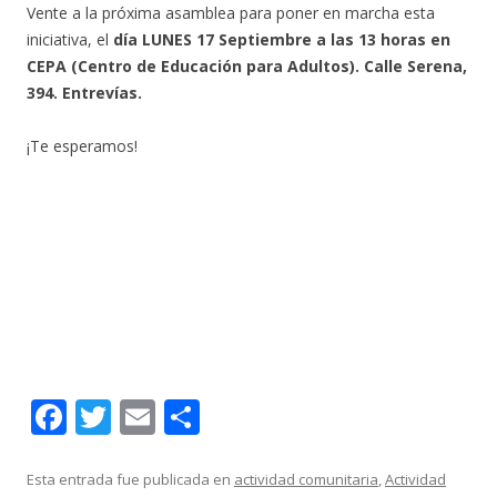
Vente a la próxima asamblea para poner en marcha esta
iniciativa, el
día LUNES 17 Septiembre a las 13 horas en
CEPA (Centro de Educación para Adultos). Calle Serena,
394. Entrevías.
¡Te esperamos!
F
T
E
C
ac
w
m
o
e
itt
ai
m
Esta entrada fue publicada en
actividad comunitaria
,
Actividad