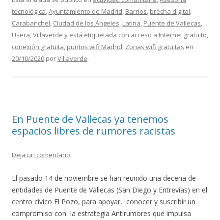
e
itt
ai
m
tecnológica
,
Ayuntamiento de Madrid
,
Barrios
,
brecha digital
,
b
er
l
p
Carabanchel
,
Ciudad de los Ángeles
,
Latina
,
Puente de Vallecas
,
o
ar
Usera
,
Villaverde
y está etiquetada con
acceso a Internet gratuito
,
o
ti
conexión gratuita
,
puntos wifi Madrid
,
Zonas wifi gratuitas
en
20/10/2020
por
Villaverde
.
k
r
En Puente de Vallecas ya tenemos
espacios libres de rumores racistas
Deja un comentario
El pasado 14 de noviembre se han reunido una decena de
entidades de Puente de Vallecas (San Diego y Entrevías) en el
centro cívico El Pozo, para apoyar, conocer y suscribir un
compromiso con la estrategia Antirumores que impulsa