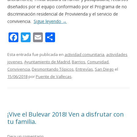
diseñados por el equipo conformado por el Programa de no
discriminación residencial de Provivienda y el servicio de
convivencia.
Sigue leyendo
→
F
T
E
C
ac
w
m
o
e
itt
ai
m
Esta entrada fue publicada en
actividad comunitaria
,
actividades
jovenes
,
Ayuntamiento de Madrid
,
Barrios
,
Comunidad
,
b
er
l
p
Convivencia
,
Desmontando Tópicos
,
Entrevías
,
San Diego
el
o
ar
15/06/2018
por
Puente de Vallecas
.
o
ti
k
r
¡Vive el Bulevar 2018! Ven a disfrutar con
tu familia.
Deja un comentario