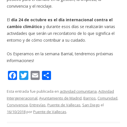
convivencia y el reciclaje.
El
día 24 de octubre es el día internacional contra el
cambio climático
y durante esos días se realizarán varias
actividades que serán un recordatorio de lo que significa el
entorno y de cómo contribuir a su cuidado.
Os Esperamos en la semana Barrial, tendremos próximas
informaciones!
F
T
E
C
ac
w
m
o
e
itt
ai
m
Esta entrada fue publicada en
actividad comunitaria
,
Actividad
Intergeneracional
,
Ayuntamiento de Madrid
,
Barrios
,
Comunidad
,
b
er
l
p
Convivencia
,
Entrevías
,
Puente de Vallecas
,
San Diego
el
o
ar
16/10/2018
por
Puente de Vallecas
.
o
ti