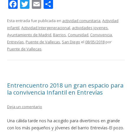
F
T
E
C
ac
w
m
o
e
itt
ai
m
Esta entrada fue publicada en
actividad comunitaria
,
Actividad
infantil
,
Actividad Intergeneracional
,
actividades jovenes
,
b
er
l
p
Ayuntamiento de Madrid
,
Barrios
,
Comunidad
,
Convivencia
,
o
ar
Entrevías
,
Puente de Vallecas
,
San Diego
el
08/05/2018
por
o
ti
Puente de Vallecas
.
k
r
Entrencuentro 2018 un gran espacio para
la convivencia Infantil en Entrevías
Deja un comentario
Una cálida tarde nos ha acogido para divertirnos en grande
con los más pequeños y jóvenes del barrio Entrevías-El pozo.