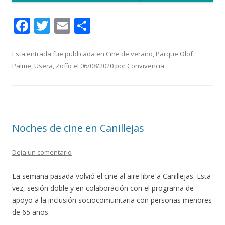
F
T
E
C
ac
w
m
o
e
itt
ai
m
Esta entrada fue publicada en
Cine de verano
,
Parque Olof
Palme
,
Usera
,
Zofío
el
06/08/2020
por
Convivencia
.
b
er
l
p
o
ar
o
ti
k
r
Noches de cine en Canillejas
Deja un comentario
La semana pasada volvió el cine al aire libre a Canillejas. Esta
vez, sesión doble y en colaboración con el programa de
apoyo a la inclusión sociocomunitaria con personas menores
de 65 años.