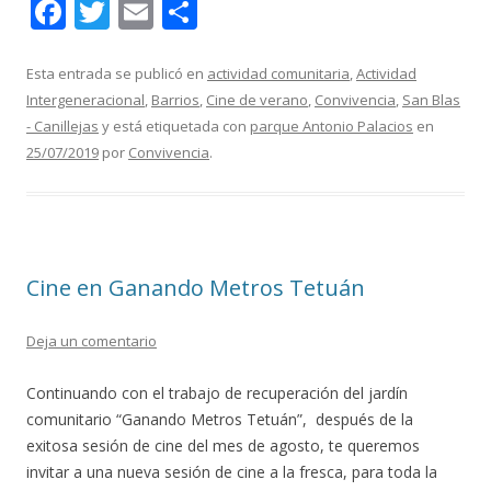
F
T
E
C
ac
w
m
o
e
itt
ai
m
Esta entrada se publicó en
actividad comunitaria
,
Actividad
Intergeneracional
,
Barrios
,
Cine de verano
,
Convivencia
,
San Blas
b
er
l
p
- Canillejas
y está etiquetada con
parque Antonio Palacios
en
o
ar
25/07/2019
por
Convivencia
.
o
ti
k
r
Cine en Ganando Metros Tetuán
Deja un comentario
Continuando con el trabajo de recuperación del jardín
comunitario “Ganando Metros Tetuán”, después de la
exitosa sesión de cine del mes de agosto, te queremos
invitar a una nueva sesión de cine a la fresca, para toda la