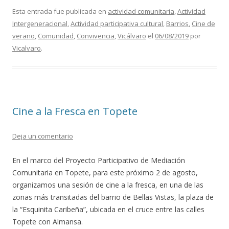
e
itt
ai
m
Esta entrada fue publicada en
actividad comunitaria
,
Actividad
Intergeneracional
,
Actividad participativa cultural
,
Barrios
,
Cine de
b
er
l
p
verano
,
Comunidad
,
Convivencia
,
Vicálvaro
el
06/08/2019
por
o
ar
Vicalvaro
.
o
ti
k
r
Cine a la Fresca en Topete
Deja un comentario
En el marco del Proyecto Participativo de Mediación
Comunitaria en Topete, para este próximo 2 de agosto,
organizamos una sesión de cine a la fresca, en una de las
zonas más transitadas del barrio de Bellas Vistas, la plaza de
la “Esquinita Caribeña”, ubicada en el cruce entre las calles
Topete con Almansa.