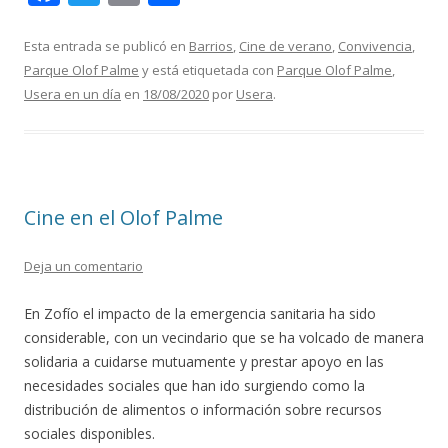
ac
w
m
o
e
itt
ai
m
Esta entrada se publicó en
Barrios
,
Cine de verano
,
Convivencia
,
Parque Olof Palme
y está etiquetada con
Parque Olof Palme
,
b
er
l
p
Usera en un día
en
18/08/2020
por
Usera
.
o
ar
o
ti
k
r
Cine en el Olof Palme
Deja un comentario
En Zofío el impacto de la emergencia sanitaria ha sido
considerable, con un vecindario que se ha volcado de manera
solidaria a cuidarse mutuamente y prestar apoyo en las
necesidades sociales que han ido surgiendo como la
distribución de alimentos o información sobre recursos
sociales disponibles.