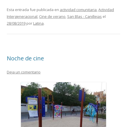
ac
w
m
o
e
itt
ai
m
Esta entrada fue publicada en
actividad comunitaria
,
Actividad
Intergeneracional
,
Cine de verano
,
San Blas - Canillejas
el
b
er
l
p
28/08/2019
por
Latina
.
o
ar
o
ti
k
r
Noche de cine
Deja un comentario