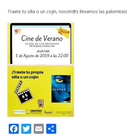
Traete tu silla o un cojín, nosotr@s llevamos las palomitas!
F
T
E
C
ac
w
m
o