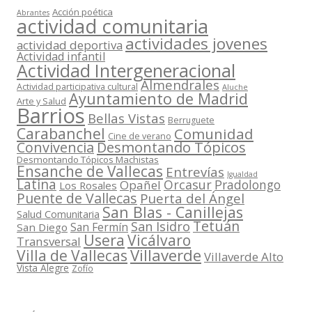
Acción poética
Abrantes
actividad comunitaria
actividades jovenes
actividad deportiva
Actividad infantil
Actividad Intergeneracional
Almendrales
Actividad participativa cultural
Aluche
Ayuntamiento de Madrid
Arte y Salud
Barrios
Bellas Vistas
Berruguete
Carabanchel
Comunidad
Cine de verano
Convivencia
Desmontando Tópicos
Desmontando Tópicos Machistas
Ensanche de Vallecas
Entrevías
Igualdad
Latina
Orcasur
Pradolongo
Opañel
Los Rosales
Puente de Vallecas
Puerta del Ángel
San Blas - Canillejas
Salud Comunitaria
Tetuán
San Isidro
San Fermín
San Diego
Usera
Vicálvaro
Transversal
Villaverde
Villa de Vallecas
Villaverde Alto
Vista Alegre
Zofío