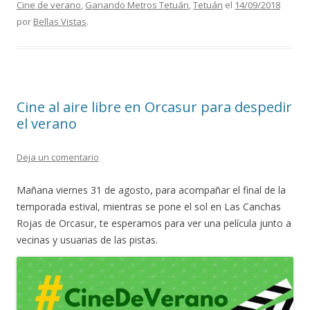
Cine de verano
,
Ganando Metros Tetuán
,
Tetuán
el
14/09/2018
b
er
l
p
por
Bellas Vistas
.
o
ar
o
ti
k
r
Cine al aire libre en Orcasur para despedir
el verano
Deja un comentario
Mañana viernes 31 de agosto, para acompañar el final de la
temporada estival, mientras se pone el sol en Las Canchas
Rojas de Orcasur, te esperamos para ver una película junto a
vecinas y usuarias de las pistas.