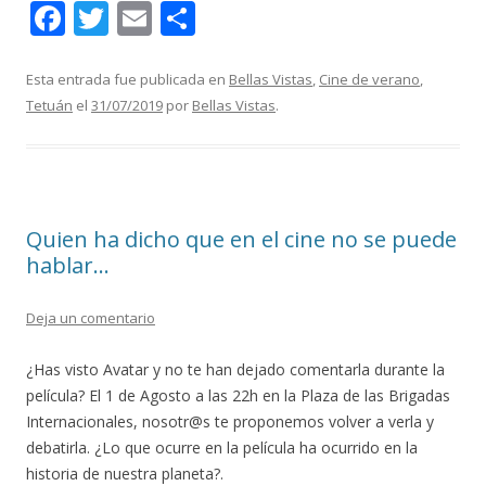
F
T
E
C
ac
w
m
o
e
itt
ai
m
Esta entrada fue publicada en
Bellas Vistas
,
Cine de verano
,
Tetuán
el
31/07/2019
por
Bellas Vistas
.
b
er
l
p
o
ar
o
ti
k
r
Quien ha dicho que en el cine no se puede
hablar…
Deja un comentario
¿Has visto Avatar y no te han dejado comentarla durante la
película? El 1 de Agosto a las 22h en la Plaza de las Brigadas
Internacionales, nosotr@s te proponemos volver a verla y
debatirla. ¿Lo que ocurre en la película ha ocurrido en la
historia de nuestra planeta?.