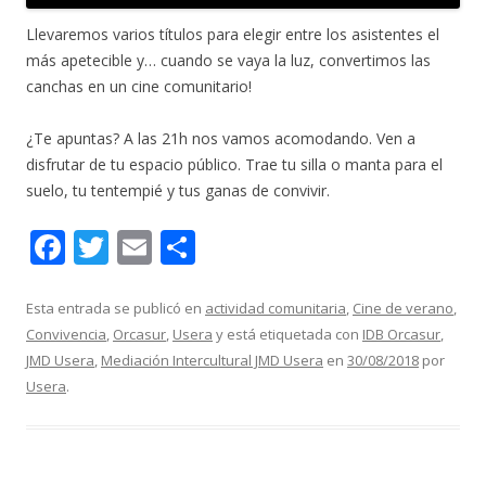
Llevaremos varios títulos para elegir entre los asistentes el
más apetecible y… cuando se vaya la luz, convertimos las
canchas en un cine comunitario!
¿Te apuntas? A las 21h nos vamos acomodando. Ven a
disfrutar de tu espacio público. Trae tu silla o manta para el
suelo, tu tentempié y tus ganas de convivir.
F
T
E
C
ac
w
m
o
e
itt
ai
m
Esta entrada se publicó en
actividad comunitaria
,
Cine de verano
,
Convivencia
,
Orcasur
,
Usera
y está etiquetada con
IDB Orcasur
,
b
er
l
p
JMD Usera
,
Mediación Intercultural JMD Usera
en
30/08/2018
por
o
ar
Usera
.
o
ti
k
r