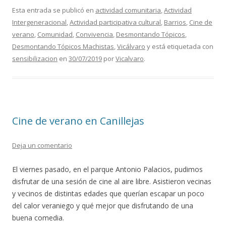
e
itt
ai
m
Esta entrada se publicó en
actividad comunitaria
,
Actividad
Intergeneracional
,
Actividad participativa cultural
,
Barrios
,
Cine de
b
er
l
p
verano
,
Comunidad
,
Convivencia
,
Desmontando Tópicos
,
o
ar
Desmontando Tópicos Machistas
,
Vicálvaro
y está etiquetada con
o
ti
sensibilizacion
en
30/07/2019
por
Vicalvaro
.
k
r
Cine de verano en Canillejas
Deja un comentario
El viernes pasado, en el parque Antonio Palacios, pudimos
disfrutar de una sesión de cine al aire libre. Asistieron vecinas
y vecinos de distintas edades que querían escapar un poco
del calor veraniego y qué mejor que disfrutando de una
buena comedia.