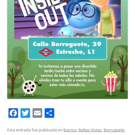
F
T
E
C
ac
w
m
o
e
itt
ai
m
Esta entrada fue publicada en
Barrios
,
Bellas Vistas
,
Berruguete
,