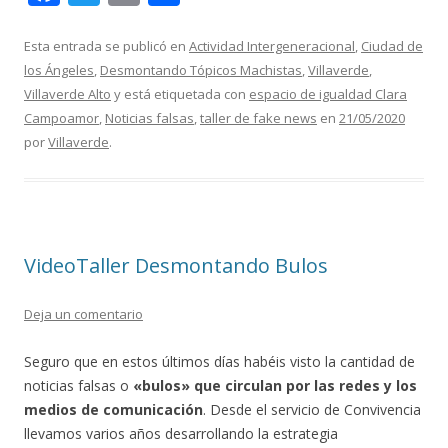
ac
w
m
o
e
itt
ai
m
Esta entrada se publicó en
Actividad Intergeneracional
,
Ciudad de
los Ángeles
,
Desmontando Tópicos Machistas
,
Villaverde
,
b
er
l
p
Villaverde Alto
y está etiquetada con
espacio de igualdad Clara
o
ar
Campoamor
,
Noticias falsas
,
taller de fake news
en
21/05/2020
o
ti
por
Villaverde
.
k
r
VideoTaller Desmontando Bulos
Deja un comentario
Seguro que en estos últimos días habéis visto la cantidad de
noticias falsas o
«bulos» que circulan por las redes y los
medios de comunicación
. Desde el servicio de Convivencia
llevamos varios años desarrollando la estrategia