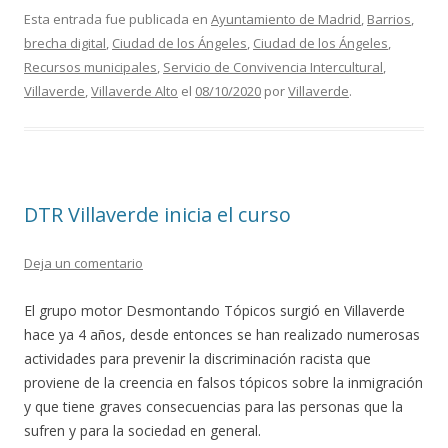
e
itt
ai
m
Esta entrada fue publicada en
Ayuntamiento de Madrid
,
Barrios
,
brecha digital
,
Ciudad de los Ángeles
,
Ciudad de los Ángeles
,
b
er
l
p
Recursos municipales
,
Servicio de Convivencia Intercultural
,
o
ar
Villaverde
,
Villaverde Alto
el
08/10/2020
por
Villaverde
.
o
ti
k
r
DTR Villaverde inicia el curso
Deja un comentario
El grupo motor Desmontando Tópicos surgió en Villaverde
hace ya 4 años, desde entonces se han realizado numerosas
actividades para prevenir la discriminación racista que
proviene de la creencia en falsos tópicos sobre la inmigración
y que tiene graves consecuencias para las personas que la
sufren y para la sociedad en general.