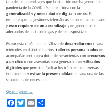
Uno de los aprendizajes que la situación que ha generado la
pandemia de la COVID-19, se relaciona con la
generalización y necesidad de digitalizarnos.
Es
evidente que las gestiones telemáticas serán el uso cotidiano
y
esto requiere de un aprendizaje
y de generar usos
adecuados de las tecnologías y de los dispositivos.
Es por esta razón, que en Villaverde
desarrollaremos
cada
miércoles en distintos barrios,
talleres personalizados
de
acompañamiento para dotar de heramientas con
«recursos
a un clic»
o con asesorías para generar los
certificados
digitales
que permitan facilitar los trámites con diversas
instituciones y
evitar la presencialidad
en cada una de las
situaciones de necesidad.
Sigue leyendo
→
F
T
E
C
ac
w
m
o