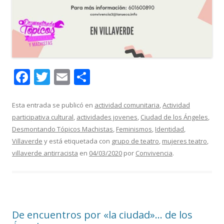
F
T
E
C
ac
w
m
o
e
itt
ai
m
Esta entrada se publicó en
actividad comunitaria
,
Actividad
participativa cultural
,
actividades jovenes
,
Ciudad de los Ángeles
,
b
er
l
p
Desmontando Tópicos Machistas
,
Feminismos
,
Identidad
,
o
ar
Villaverde
y está etiquetada con
grupo de teatro
,
mujeres teatro
,
o
ti
villaverde antirracista
en
04/03/2020
por
Convivencia
.
k
r
De encuentros por «la ciudad»… de los