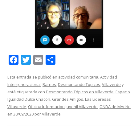
F
T
E
C
ac
w
m
o
e
itt
ai
m
Esta entrada se publicó en
actividad comunitaria
,
Actividad
Intergeneracional
,
Barrios
,
Desmontando Tópicos
,
Villaverde
y
b
er
l
p
está etiquetada con
Desmontando Tópicos en Villaverde
,
Espacio
o
ar
Igualdad Dulce Chacón
,
Grandes Amigos
,
Las Lideresas
o
ti
Villaverde
,
Oficina Información Juvenil Villaverde
,
ONDA de MAdrid
en
30/09/2020
por
Villaverde
.
k
r