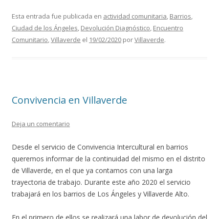
ac
w
m
o
e
itt
ai
m
Esta entrada fue publicada en
actividad comunitaria
,
Barrios
,
Ciudad de los Ángeles
,
Devolución Diagnóstico
,
Encuentro
b
er
l
p
Comunitario
,
Villaverde
el
19/02/2020
por
Villaverde
.
o
ar
o
ti
k
r
Convivencia en Villaverde
Deja un comentario
Desde el servicio de Convivencia Intercultural en barrios
queremos informar de la continuidad del mismo en el distrito
de Villaverde, en el que ya contamos con una larga
trayectoria de trabajo. Durante este año 2020 el servicio
trabajará en los barrios de Los Ángeles y Villaverde Alto.
En el primero de ellos se realizará una labor de devolución del