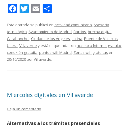
F
T
E
C
ac
w
m
o
e
itt
ai
m
Esta entrada se publicó en
actividad comunitaria
,
Asesoria
tecnológica
,
Ayuntamiento de Madrid
,
Barrios
,
brecha digital
,
b
er
l
p
Carabanchel
,
Ciudad de los Ángeles
,
Latina
,
Puente de Vallecas
,
o
ar
Usera
,
Villaverde
y está etiquetada con
acceso a Internet gratuito
,
o
ti
conexión gratuita
,
puntos wifi Madrid
,
Zonas wifi gratuitas
en
20/10/2020
por
Villaverde
.
k
r
Miércoles digitales en Villaverde
Deja un comentario
Alternativas a los trámites presenciales