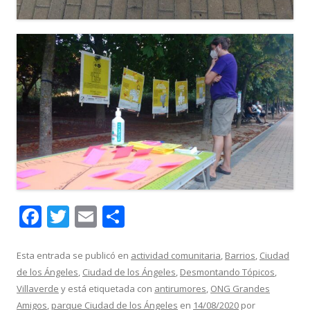
F
T
E
C
ac
w
m
o
e
itt
ai
m
Esta entrada se publicó en
actividad comunitaria
,
Barrios
,
Ciudad
de los Ángeles
,
Ciudad de los Ángeles
,
Desmontando Tópicos
,
b
er
l
p
Villaverde
y está etiquetada con
antirumores
,
ONG Grandes
o
ar
Amigos
,
parque Ciudad de los Ángeles
en
14/08/2020
por