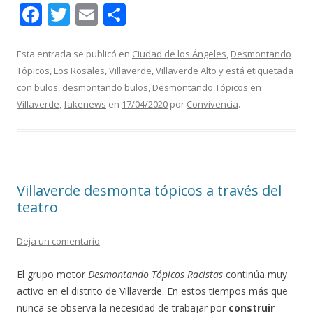
F
T
E
C
ac
w
m
o
e
itt
ai
m
Esta entrada se publicó en
Ciudad de los Ángeles
,
Desmontando
Tópicos
,
Los Rosales
,
Villaverde
,
Villaverde Alto
y está etiquetada
b
er
l
p
con
bulos
,
desmontando bulos
,
Desmontando Tópicos en
o
ar
Villaverde
,
fakenews
en
17/04/2020
por
Convivencia
.
o
ti
k
r
Villaverde desmonta tópicos a través del
teatro
Deja un comentario
El grupo motor
Desmontando Tópicos Racistas
continúa muy
activo en el distrito de Villaverde. En estos tiempos más que
nunca se observa la necesidad de trabajar por
construir