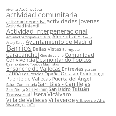
s
Acción poética
Abrantes
actividad comunitaria
actividades jovenes
actividad deportiva
Actividad infantil
Actividad Intergeneracional
Almendrales
Actividad participativa cultural
Aluche
Ayuntamiento de Madrid
Arte y Salud
Barrios
Bellas Vistas
Berruguete
Carabanchel
Comunidad
Cine de verano
Convivencia
Desmontando Tópicos
Desmontando Tópicos Machistas
Ensanche de Vallecas
Entrevías
Igualdad
Latina
Orcasur
Pradolongo
Opañel
Los Rosales
Puente de Vallecas
Puerta del Ángel
San Blas - Canillejas
Salud Comunitaria
Tetuán
San Isidro
San Fermín
San Diego
Usera
Vicálvaro
Transversal
Villaverde
Villa de Vallecas
Villaverde Alto
Vista Alegre
Zofío