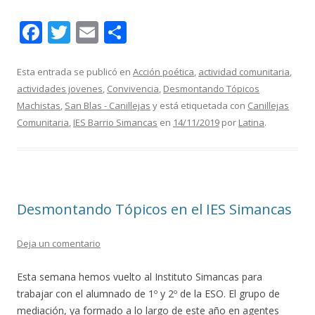
F
T
E
C
ac
w
m
o
e
itt
ai
m
Esta entrada se publicó en
Acción poética
,
actividad comunitaria
,
actividades jovenes
,
Convivencia
,
Desmontando Tópicos
b
er
l
p
Machistas
,
San Blas - Canillejas
y está etiquetada con
Canillejas
o
ar
Comunitaria
,
IES Barrio Simancas
en
14/11/2019
por
Latina
.
o
ti
k
r
Desmontando Tópicos en el IES Simancas
Deja un comentario
Esta semana hemos vuelto al Instituto Simancas para
trabajar con el alumnado de 1º y 2º de la ESO. El grupo de
mediación, ya formado a lo largo de este año en agentes