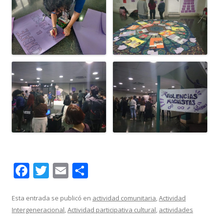
F
T
E
C
ac
w
m
o
e
itt
ai
m
Esta entrada se publicó en
actividad comunitaria
,
Actividad
Intergeneracional
,
Actividad participativa cultural
,
actividades
b
er
l
p