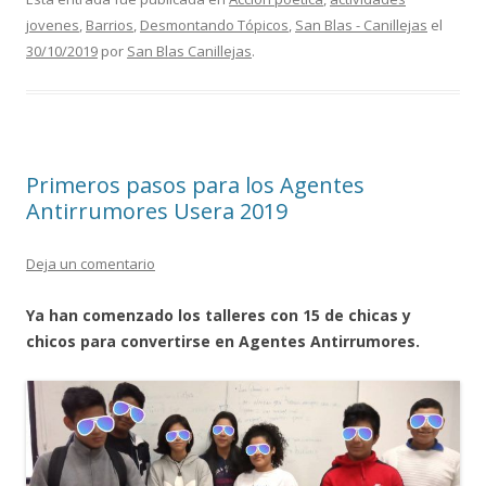
e
itt
ai
m
jovenes
,
Barrios
,
Desmontando Tópicos
,
San Blas - Canillejas
el
b
er
l
p
30/10/2019
por
San Blas Canillejas
.
o
ar
o
ti
k
r
Primeros pasos para los Agentes
Antirrumores Usera 2019
Deja un comentario
Ya han comenzado los talleres con 15 de chicas y
chicos para convertirse en Agentes Antirrumores.