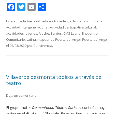
F
T
E
C
ac
w
m
o
e
itt
ai
m
Esta entrada fue publicada en
Abrantes
,
actividad comunitaria
,
Actividad Intergeneracional
,
Actividad participativa cultural
,
b
er
l
p
actividades jovenes
,
Aluche
,
Barrios
,
CMS Latina
,
Encuentro
o
ar
Comunitario
,
Latina
,
mapeando Puerta del Ángel
,
Puerta del Ángel
o
ti
el
07/03/2020
por
Convivencia
.
k
r
Villaverde desmonta tópicos a través del
teatro
Deja un comentario
El grupo motor
Desmontando Tópicos Racistas
continúa muy
activo en el distrito de Villaverde. En estos tiempos más que