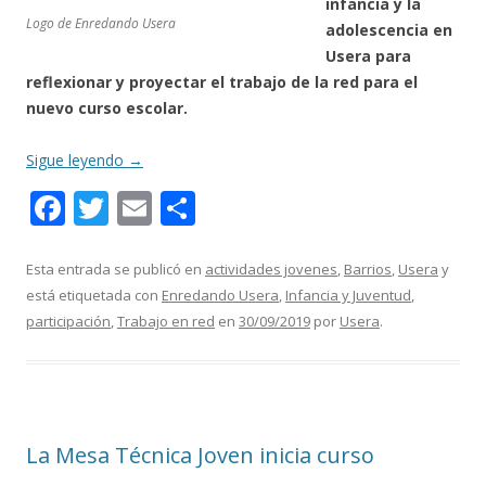
infancia y la
Logo de Enredando Usera
adolescencia en
Usera para
reflexionar y proyectar el trabajo de la red para el
nuevo curso escolar.
Sigue leyendo
→
F
T
E
C
ac
w
m
o
e
itt
ai
m
Esta entrada se publicó en
actividades jovenes
,
Barrios
,
Usera
y
está etiquetada con
Enredando Usera
,
Infancia y Juventud
,
b
er
l
p
participación
,
Trabajo en red
en
30/09/2019
por
Usera
.
o
ar
o
ti
k
r
La Mesa Técnica Joven inicia curso