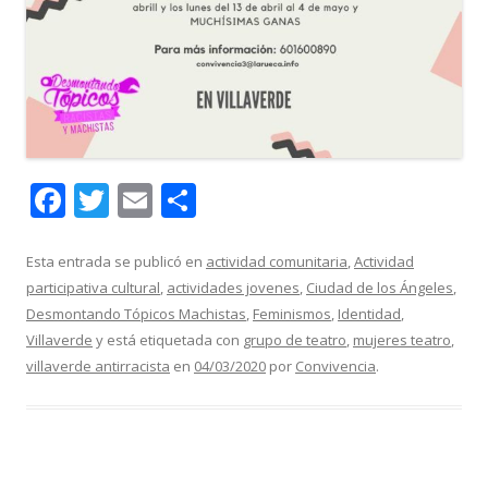
F
T
E
C
ac
w
m
o
e
itt
ai
m
Esta entrada se publicó en
actividad comunitaria
,
Actividad
participativa cultural
,
actividades jovenes
,
Ciudad de los Ángeles
,
b
er
l
p
Desmontando Tópicos Machistas
,
Feminismos
,
Identidad
,
o
ar
Villaverde
y está etiquetada con
grupo de teatro
,
mujeres teatro
,
o
ti
villaverde antirracista
en
04/03/2020
por
Convivencia
.
k
r