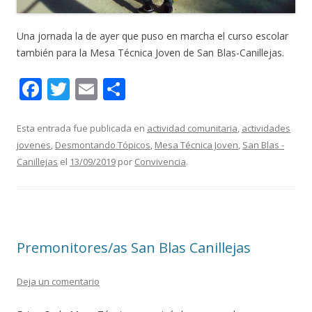
Una jornada la de ayer que puso en marcha el curso escolar
también para la Mesa Técnica Joven de San Blas-Canillejas.
F
T
E
C
ac
w
m
o
e
itt
ai
m
Esta entrada fue publicada en
actividad comunitaria
,
actividades
jovenes
,
Desmontando Tópicos
,
Mesa Técnica Joven
,
San Blas -
b
er
l
p
Canillejas
el
13/09/2019
por
Convivencia
.
o
ar
o
ti
k
r
Premonitores/as San Blas Canillejas
Deja un comentario