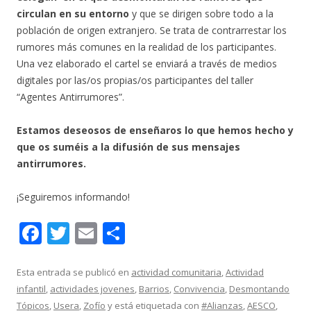
circulan en su entorno
y que se dirigen sobre todo a la
población de origen extranjero. Se trata de contrarrestar los
rumores más comunes en la realidad de los participantes.
Una vez elaborado el cartel se enviará a través de medios
digitales por las/os propias/os participantes del taller
“Agentes Antirrumores”.
Estamos deseosos de enseñaros lo que hemos hecho y
que os suméis a la difusión de sus mensajes
antirrumores.
¡Seguiremos informando!
F
T
E
C
ac
w
m
o
e
itt
ai
m
Esta entrada se publicó en
actividad comunitaria
,
Actividad
infantil
,
actividades jovenes
,
Barrios
,
Convivencia
,
Desmontando
b
er
l
p
Tópicos
,
Usera
,
Zofío
y está etiquetada con
#Alianzas
,
AESCO
,