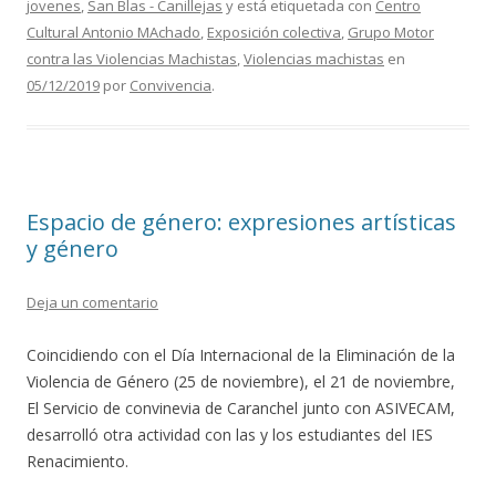
jovenes
,
San Blas - Canillejas
y está etiquetada con
Centro
o
ar
Cultural Antonio MAchado
,
Exposición colectiva
,
Grupo Motor
o
ti
contra las Violencias Machistas
,
Violencias machistas
en
05/12/2019
por
Convivencia
.
k
r
Espacio de género: expresiones artísticas
y género
Deja un comentario
Coincidiendo con el Día Internacional de la Eliminación de la
Violencia de Género (25 de noviembre), el 21 de noviembre,
El Servicio de convinevia de Caranchel junto con ASIVECAM,
desarrolló otra actividad con las y los estudiantes del IES
Renacimiento.