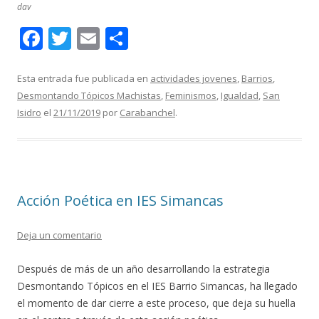
dav
F
T
E
C
ac
w
m
o
e
itt
ai
m
Esta entrada fue publicada en
actividades jovenes
,
Barrios
,
Desmontando Tópicos Machistas
,
Feminismos
,
Igualdad
,
San
b
er
l
p
Isidro
el
21/11/2019
por
Carabanchel
.
o
ar
o
ti
k
r
Acción Poética en IES Simancas
Deja un comentario
Después de más de un año desarrollando la estrategia
Desmontando Tópicos en el IES Barrio Simancas, ha llegado
el momento de dar cierre a este proceso, que deja su huella