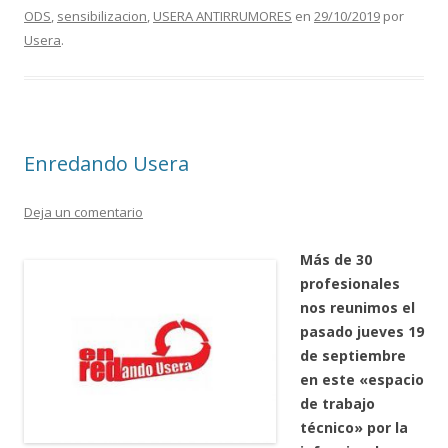
o
ar
ODS
,
sensibilizacion
,
USERA ANTIRRUMORES
en
29/10/2019
por
o
ti
Usera
.
k
r
Enredando Usera
Deja un comentario
Más de 30
profesionales
nos reunimos el
pasado jueves 19
de septiembre
en este «espacio
de trabajo
técnico» por la