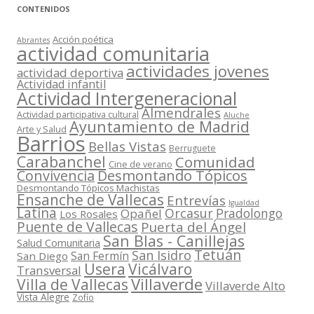
o
CONTENIDOS
s
Acción poética
Abrantes
actividad comunitaria
actividades jovenes
actividad deportiva
Actividad infantil
Actividad Intergeneracional
Almendrales
Actividad participativa cultural
Aluche
Ayuntamiento de Madrid
Arte y Salud
Barrios
Bellas Vistas
Berruguete
Carabanchel
Comunidad
Cine de verano
Convivencia
Desmontando Tópicos
Desmontando Tópicos Machistas
Ensanche de Vallecas
Entrevías
Igualdad
Latina
Orcasur
Pradolongo
Opañel
Los Rosales
Puente de Vallecas
Puerta del Ángel
San Blas - Canillejas
Salud Comunitaria
Tetuán
San Isidro
San Fermín
San Diego
Usera
Vicálvaro
Transversal
Villaverde
Villa de Vallecas
Villaverde Alto
Vista Alegre
Zofío