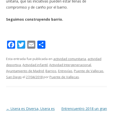
unitaria, que las iniciativas pueden estar llenas de
compromiso y de cariño por el barrio.
Seguimos construyendo barrio.
F
T
E
C
ac
w
m
o
e
itt
ai
m
Esta entrada fue publicada en
actividad comunitaria
,
actividad
deportiva
,
Actividad infantil
,
Actividad Intergeneracional
,
b
er
l
p
Ayuntamiento de Madrid
,
Barrios
,
Entrevías
,
Puente de Vallecas
,
o
ar
San Diego
el
27/04/2018
por
Puente de Vallecas
.
o
ti
k
r
Navegación
←
Usera es Diversa, Usera es
Entrencuentro 2018 un gran