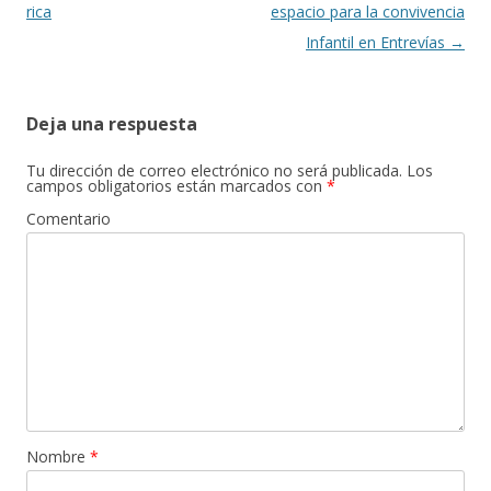
de
rica
espacio para la convivencia
entradas
Infantil en Entrevías
→
Deja una respuesta
Tu dirección de correo electrónico no será publicada.
Los
campos obligatorios están marcados con
*
Comentario
Nombre
*