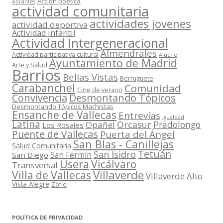
Acción poética
Abrantes
actividad comunitaria
actividades jovenes
actividad deportiva
Actividad infantil
Actividad Intergeneracional
Almendrales
Actividad participativa cultural
Aluche
Ayuntamiento de Madrid
Arte y Salud
Barrios
Bellas Vistas
Berruguete
Carabanchel
Comunidad
Cine de verano
Convivencia
Desmontando Tópicos
Desmontando Tópicos Machistas
Ensanche de Vallecas
Entrevías
Igualdad
Latina
Orcasur
Pradolongo
Opañel
Los Rosales
Puente de Vallecas
Puerta del Ángel
San Blas - Canillejas
Salud Comunitaria
Tetuán
San Isidro
San Fermín
San Diego
Usera
Vicálvaro
Transversal
Villaverde
Villa de Vallecas
Villaverde Alto
Vista Alegre
Zofío
POLÍTICA DE PRIVACIDAD