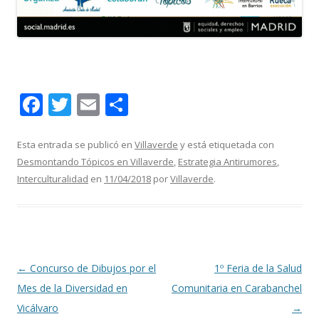
F
T
E
C
ac
w
m
o
e
itt
ai
m
Esta entrada se publicó en
Villaverde
y está etiquetada con
Desmontando Tópicos en Villaverde
,
Estrategia Antirumores
,
b
er
l
p
Interculturalidad
en
11/04/2018
por
Villaverde
.
o
ar
o
ti
k
r
Navegación
←
Concurso de Dibujos por el
1º Feria de la Salud
de
Mes de la Diversidad en
Comunitaria en Carabanchel
entradas
Vicálvaro
→